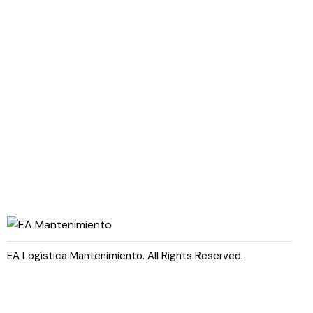
Compra + Importación +
Entrega final = EA
EA Logística Mantenimiento. All Rights Reserved.
Servicios
Comercializadora