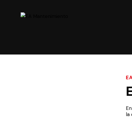
E
En
la